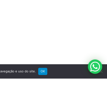
Suporte
Registre sua bike
Garantia
Downloads
Privacidade
Termos e condições
Fale Conosco
avegação e uso do site.
OK
SIGA A GROOVE NAS REDES
Instagram
Instagram
Instagram
Instagram