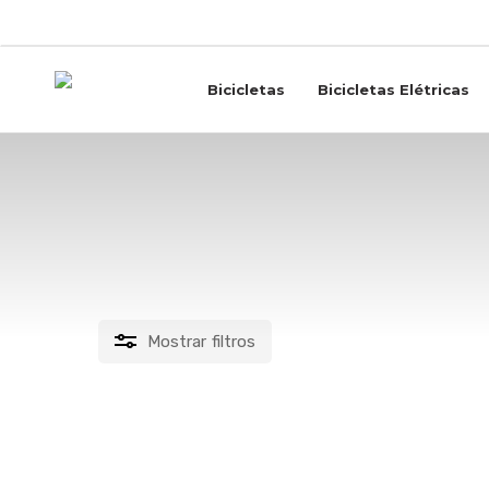
Skip
to
main
content
Bicicletas
Bicicletas Elétricas
ciclismo
Mostrar
filtros
PREÇO
Este