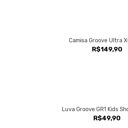
escolhidas
na
página
do
produto
Camisa Groove Ultra 
R$
149,90
Luva Groove GR1 Kids Sho
R$
49,90