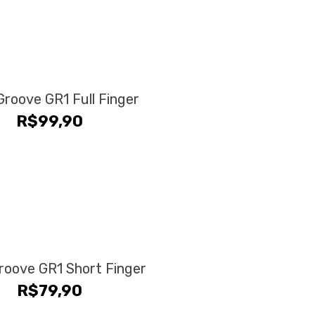
era:
é:
R$199,90.
R$179,90.
roove GR1 Full Finger
R$
99,90
roove GR1 Short Finger
R$
79,90