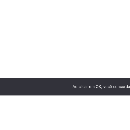
Comprar
Bicicletas Elétricas
Bicicletas de Montanha
Bicicletas de Estrada
Bicicletas Urbanas
Bicicletas Infantis
Ao clicar em OK, você concorda
RECEBA NOSSAS NOVIDADES POR E-MAIL