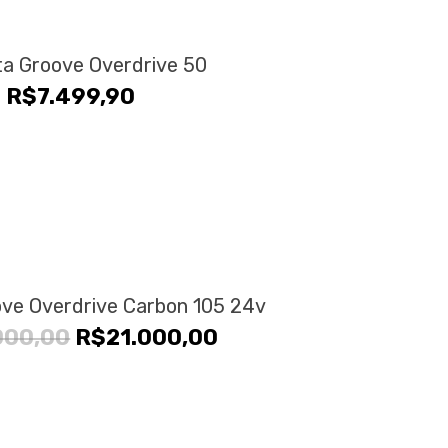
eta Groove Overdrive 50
R$
7.499,90
ove Overdrive Carbon 105 24v
O
O
000,00
R$
21.000,00
preço
preço
original
atual
era:
é: