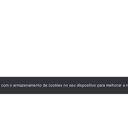
Institucional
Sobre a Groove
Imprensa
Encontre uma loja
Área do lojista
Trabalhe conosco
Blog
 com o armazenamento de cookies no seu dispositivo para melhorar a n