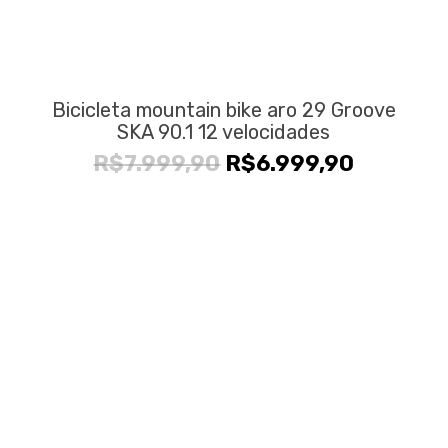
Bicicleta mountain bike aro 29 Groove
SKA 90.1 12 velocidades
O
O
R$
7.999,90
R$
6.999,90
preço
preço
original
atual
era:
é:
R$7.999,90.
R$6.999