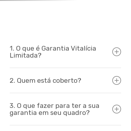
1. O que é Garantia Vitalícia
Limitada?
2. Quem está coberto?
A garantia vitalícia limitada é uma garantia
adicional no topo da garantia legal que se
aplica para o vendedor de um produto. Em
3. O que fazer para ter a sua
caso de defeitos de fabricação material a
garantia em seu quadro?
Está coberto pela garantia vitalícia
garantia vitalícia limitada é fornecida.
limitada apenas o comprador final
original com apresentação obrigatória