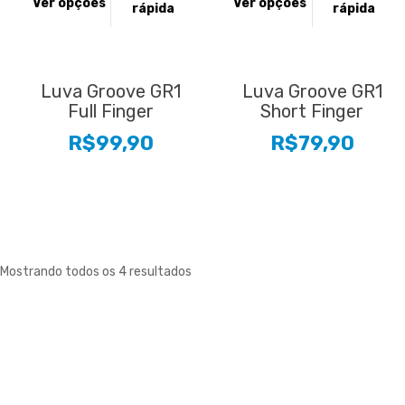
produto
produto
Ver opções
Ver opções
rápida
rápida
tem
tem
várias
várias
variantes.
variantes.
As
As
Luva Groove GR1
Luva Groove GR1
opções
opções
Full Finger
Short Finger
podem
podem
R$
99,90
R$
79,90
ser
ser
escolhidas
escolhidas
na
na
página
página
do
do
produto
produto
Mostrando todos os 4 resultados