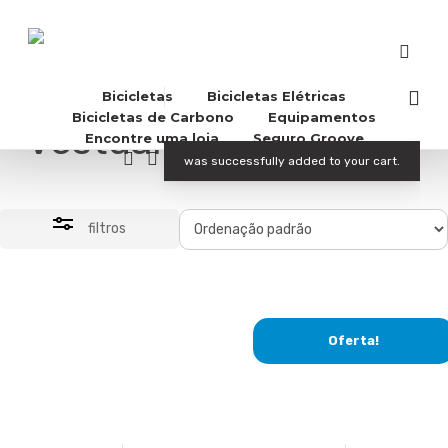
Skip
to
Close
main
Filter
content
acco
Bicicletas
Bicicletas Elétricas
Bicicletas de Carbono
Equipamentos
Vestuário
Encontre uma loja
Seguro Groove
Buscar..
account
was successfully added to your cart.
filtros
Oferta!