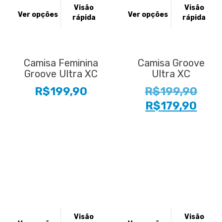
Este
Este
Visão
Visão
produto
produto
Ver opções
Ver opções
rápida
rápida
tem
tem
várias
várias
variantes.
variantes.
As
As
Camisa Feminina
Camisa Groove
opções
opções
Groove Ultra XC
Ultra XC
podem
podem
O
R$
199,90
R$
199,90
ser
ser
escolhidas
escolhidas
O
pre
R$
179,90
na
na
preç
orig
página
página
atua
era:
do
do
produto
produto
é:
R$19
R$17
Este
Este
Visão
Visão