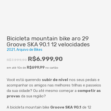
Bicicleta mountain bike aro 29
Groove SKA 90.1 12 velocidades
2021
Arquivo de Bikes
O
O
R$
6.999,90
R$
7.999,90
preço
preço
R$
699,99
em até 10x de
no cartão
original
atual
era:
é:
Você está querendo
subir de nível
nos seus pedais e
R$7.999,90.
R$6.999,90.
acompanhar os amigos nas melhores trilhas e passeios
da sua cidade? Ou até mesmo começar a
competir as
provas
da sua região?
A bicicleta mountain bike
Groove SKA 90.1
de 12