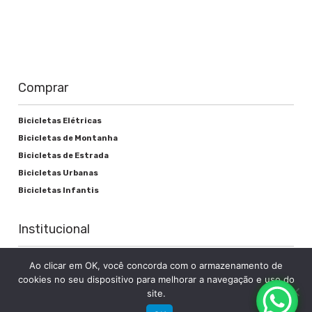
Freios
Alavanca de freio
BL-M220
Comprar
Freio
Disco hidráulico M220
Bicicletas Elétricas
Bicicletas de Montanha
Bicicletas de Estrada
Bicicletas Urbanas
Rodas
Bicicletas Infantis
Cubos
Institucional
Shimano TX505
Sobre a Groove
Ao clicar em OK, você concorda com o armazenamento de
Raios
cookies no seu dispositivo para melhorar a navegação e uso do
Imprensa
site.
Inox Preto
Encontre uma loja