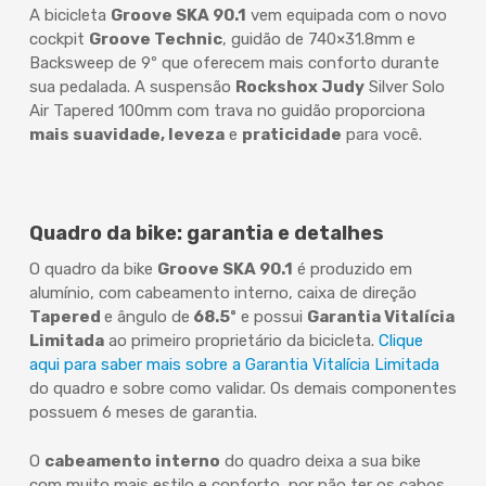
A bicicleta
Groove SKA 90.1
vem equipada com o novo
cockpit
Groove Technic
, guidão de 740×31.8mm e
Backsweep de 9º que oferecem mais conforto durante
sua pedalada. A suspensão
Rockshox Judy
Silver Solo
Air Tapered 100mm com trava no guidão proporciona
mais suavidade, leveza
e
praticidade
para você.
Quadro da bike: garantia e detalhes
O quadro da bike
Groove SKA 90.1
é produzido em
alumínio, com cabeamento interno, caixa de direção
Tapered
e ângulo de
68.5º
e possui
Garantia Vitalícia
Limitada
ao primeiro proprietário da bicicleta.
Clique
aqui para saber mais sobre a Garantia Vitalícia Limitada
do quadro e sobre como validar. Os demais componentes
possuem 6 meses de garantia.
O
cabeamento interno
do quadro deixa a sua bike
com muito mais estilo e conforto, por não ter os cabos