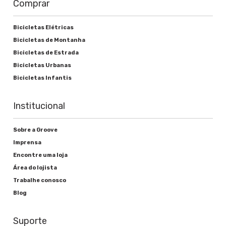
Comprar
Cassete ou roda livre
Bicicletas Elétricas
SRAM Eagle 12v 11-50D
Bicicletas de Montanha
Bicicletas de Estrada
Movimento central
Bicicletas Urbanas
SRAM BB DUB BSA
Bicicletas Infantis
Institucional
Freios
Sobre a Groove
Alavanca de freio
Imprensa
Encontre uma loja
Shimano hidráulico BL-MT200
Área do lojista
Trabalhe conosco
Freio
Blog
Shimano hidráulico BR-MT200 Rotor
Shimano RT10 160mm Center lock
Suporte