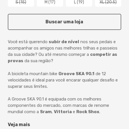
S (15)
M (17)
L (19)
XL (20.5)
Buscar uma loja
Você está querendo
subir de nível
nos seus pedais e
acompanhar os amigos nas melhores trilhas e passeios
da sua cidade? Ou até mesmo começar a
competir as
provas
da sua região?
A bicicleta mountain bike
Groove SKA 90.1
de 12
velocidades é ideal para você encarar qualquer desafio e
superar seus limites.
A Groove SKA 90.1 é equipada com os melhores
componentes do mercado, com marcas de renome
mundial como a
Sram
,
Vittoria
e
Rock Shox
.
Veja mais