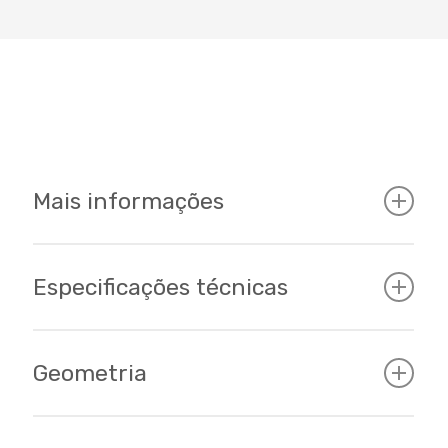
Mais informações
Especificações técnicas
Características principais:
COMPONENTES
Geometria
Transmissão
100% Sram
com câmbio
Cockpit
traseiro
SX Eagle
de
12 velocidades
,
cassete e corrente da mesma linha,