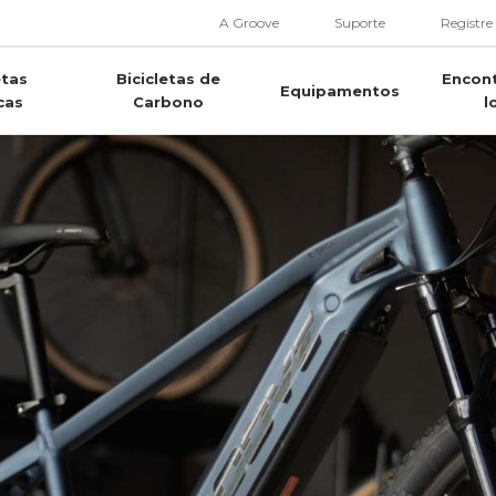
A Groove
Suporte
Registre
etas
Bicicletas de
Encon
Equipamentos
cas
Carbono
l