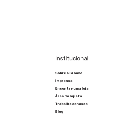
Institucional
Sobre a Groove
Imprensa
Encontre uma loja
Área do lojista
Trabalhe conosco
Blog