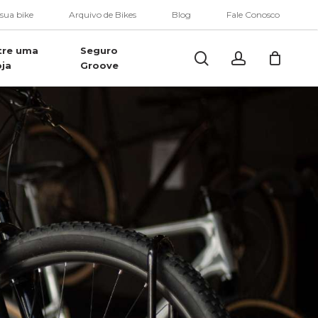
Menu
 sua bike
Arquivo de Bikes
Blog
Fale Conosco
tre uma
Seguro
Buscar..
account
oja
Groove