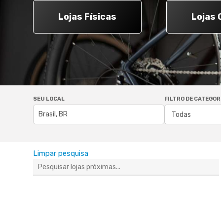
Lojas Físicas
Lojas 
Pressione "enter" para buscar ou ESC para sair
SEU LOCAL
FILTRO DE CATEGOR
Limpar pesquisa