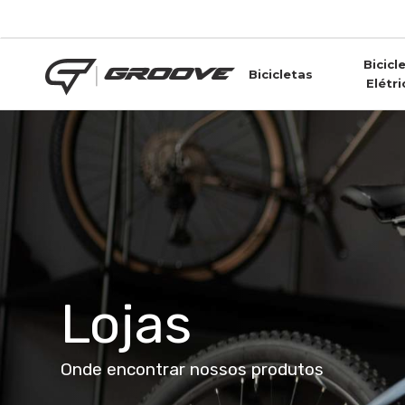
Skip
to
main
Bicicl
content
Bicicletas
Elétri
Lojas
Onde encontrar nossos produtos