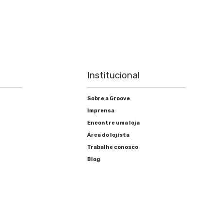
Institucional
Sobre a Groove
Imprensa
Encontre uma loja
Área do lojista
Trabalhe conosco
Blog