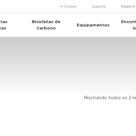
A Groove
Suporte
Registre
etas
Bicicletas de
Encon
Equipamentos
cas
Carbono
l
Mostrando todos os 2 r
Este