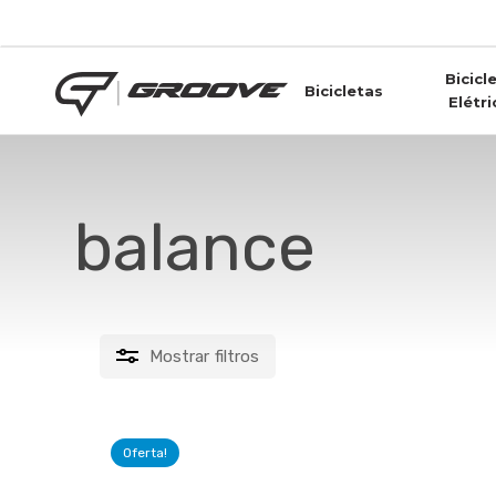
Skip
to
main
Bicicl
content
Bicicletas
Elétri
balance
Mostrar
filtros
FILTRAR POR PREÇO
Oferta!
Este