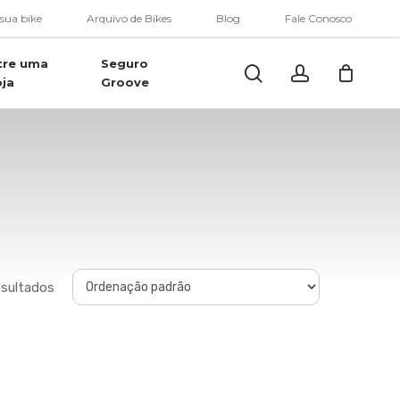
Menu
 sua bike
Arquivo de Bikes
Blog
Fale Conosco
tre uma
Seguro
Buscar..
account
oja
Groove
esultados