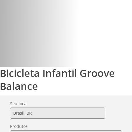
Lojas Físicas
Lojas Online
Bicicleta Infantil Groove
Balance
Seu local
Produtos