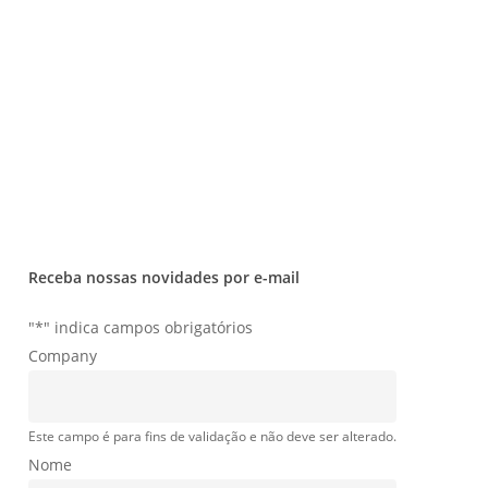
Downloads
Privacidade
Termos e condições
Fale Conosco
Receba nossas novidades por e-mail
"
*
" indica campos obrigatórios
Company
Este campo é para fins de validação e não deve ser alterado.
Nome