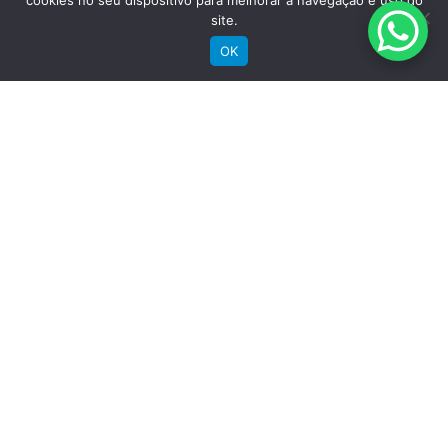
cookies no seu dispositivo para melhorar a navegação e uso do
Institucional
site.
OK
Sobre a Groove
Imprensa
Encontre uma loja
Área do lojista
Trabalhe conosco
Blog
Suporte
Registre sua bike
Garantia
Downloads
Privacidade
Termos e condições
Fale Conosco