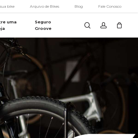
Menu
 sua bike
Arquivo de Bikes
Blog
Fale Conosco
tre uma
Seguro
Buscar..
account
oja
Groove