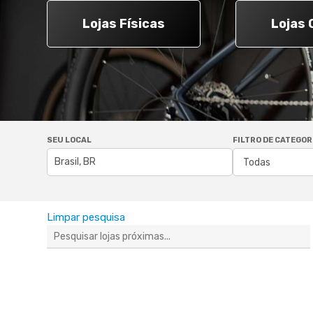
Lojas Físicas
Lojas 
Pressione "enter" para buscar ou ESC para sair
SEU LOCAL
FILTRO DE CATEGOR
Limpar pesquisa