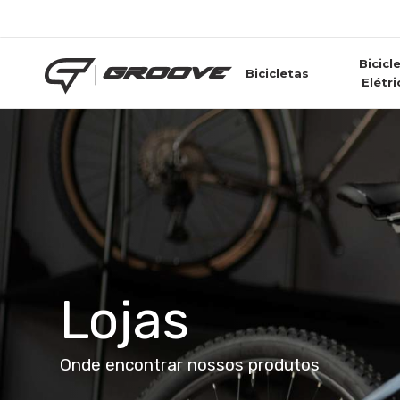
Skip
to
main
Bicicl
content
Bicicletas
Elétri
Lojas
Onde encontrar nossos produtos