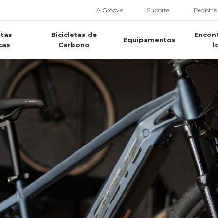
A Groove
Suporte
Registre
etas
Bicicletas de
Encon
Equipamentos
cas
Carbono
l