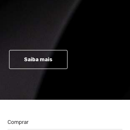
Cassete ou roda livre
Roda Livre 7v 13-34T ou Roda Livre
Shimano MF-TZ500 14-34D
Movimento central
Groove Selado "smooth Tunning"
Saiba mais
Freios
Alavanca de freio
Shimano Integrado
Freio
Groove Disco Mecânico
Comprar