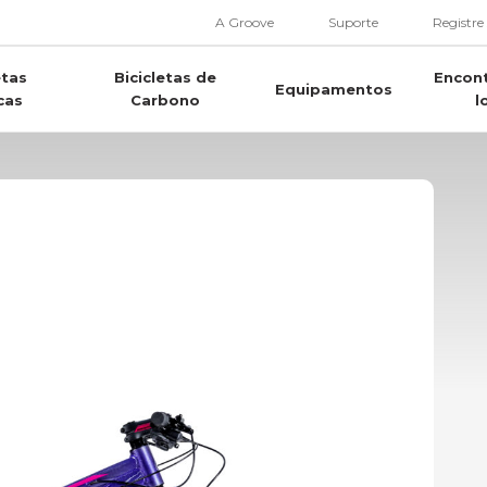
A Groove
Suporte
Registre
etas
Bicicletas de
Encon
Equipamentos
cas
Carbono
l