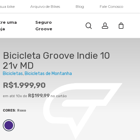
Menu
 sua bike
Arquivo de Bikes
Blog
Fale Conosco
tre uma
Seguro
Buscar..
account
oja
Groove
Bicicleta Groove Indie 10
21v MD
Bicicletas
Bicicletas de Montanha
R$
1.999,90
R$
199,99
em até 10x de
no cartão
CORES
:
Roxo