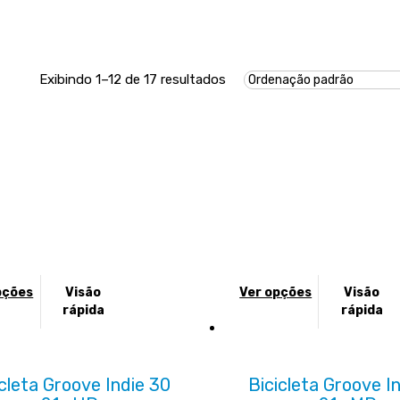
Exibindo 1–12 de 17 resultados
Este
pções
Visão
Ver opções
Visão
o
produto
rápida
rápida
tem
várias
es.
variantes.
icleta Groove Indie 30
Bicicleta Groove In
As