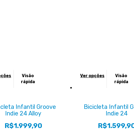
Este
pções
Visão
Ver opções
Visão
o
produto
rápida
rápida
tem
várias
es.
variantes.
icleta Infantil Groove
Bicicleta Infantil 
As
Indie 24 Alloy
Indie 24
opções
podem
R$
1.999,90
R$
1.599,9
ser
das
escolhidas