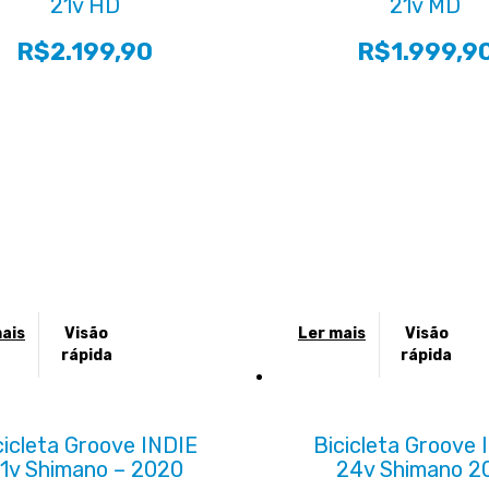
21v HD
21v MD
opções
podem
R$
2.199,90
R$
1.999,9
ser
das
escolhidas
na
página
do
o
produto
ais
Visão
Ler mais
Visão
rápida
rápida
cicleta Groove INDIE
Bicicleta Groove 
1v Shimano – 2020
24v Shimano 2