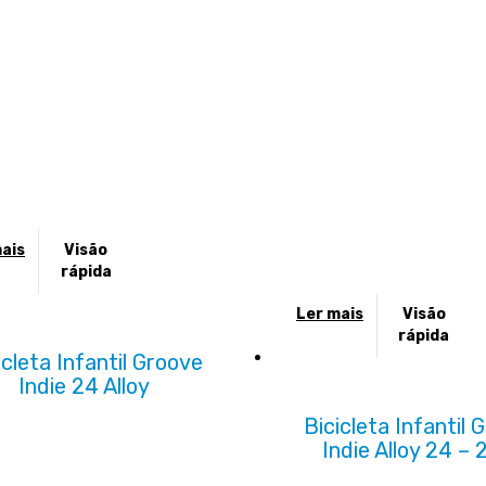
na
página
do
o
produto
ais
Visão
rápida
Ler mais
Visão
rápida
icleta Infantil Groove
Indie 24 Alloy
Bicicleta Infantil 
Indie Alloy 24 – 