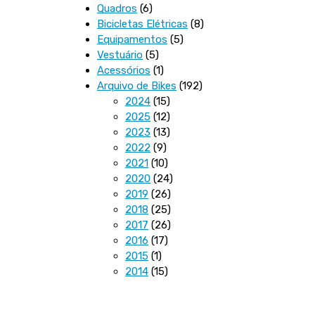
6
produtos
Quadros
6
produtos
8
Bicicletas Elétricas
8
5
produtos
Equipamentos
5
5
produtos
Vestuário
5
produtos
1
Acessórios
1
produto
192
Arquivo de Bikes
192
15
produtos
2024
15
produtos
12
2025
12
produtos
13
2023
13
9
produtos
2022
9
produtos
10
2021
10
produtos
24
2020
24
26
produtos
2019
26
produtos
25
2018
25
produtos
26
2017
26
17
produtos
2016
17
1
produtos
2015
1
produto
15
2014
15
produtos