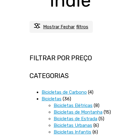
Indie
Mostrar
Fechar
filtros
FILTRAR POR PREÇO
CATEGORIAS
4
Bicicletas de Carbono
4
36
produtos
Bicicletas
36
produtos
8
Bicicletas Elétricas
8
produtos
15
Bicicletas de Montanha
15
5
produtos
Bicicletas de Estrada
5
6
produtos
Bicicletas Urbanas
6
6
produtos
Bicicletas Infantis
6