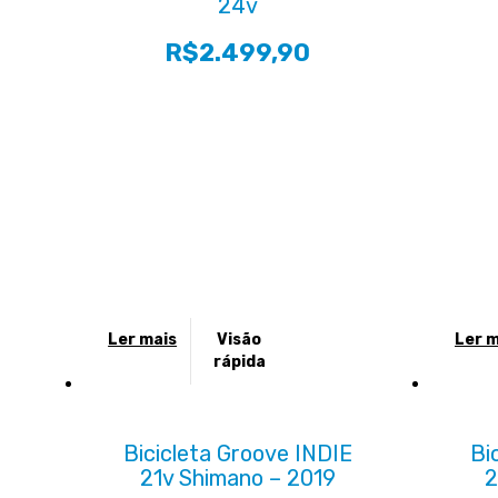
24v
opções
opções
podem
podem
R$
2.499,90
ser
ser
escolhidas
escolhi
na
na
página
página
do
do
produto
produt
Ler mais
Visão
Ler m
rápida
Bicicleta Groove INDIE
Bi
21v Shimano – 2019
2