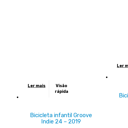
na
página
do
produt
Ler m
Ler mais
Visão
rápida
Bic
Bicicleta infantil Groove
Indie 24 – 2019