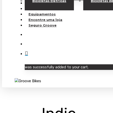
Bicicletas Elétricas
Bicicletas 
Bicicletas Elétricas
Bicicletas de Carbono
Equipamentos
Encontre uma loja
Seguro Groove
Buscar..
account
was successfully added to your cart.
Pressione "enter" para buscar ou ESC para sair