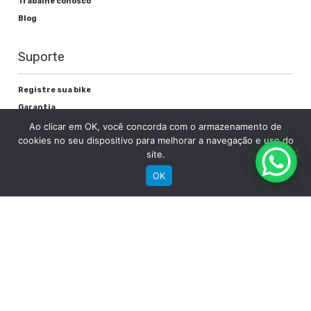
Trabalhe conosco
Blog
Suporte
Registre sua bike
Garantia
Downloads
Ao clicar em OK, você concorda com o armazenamento de
cookies no seu dispositivo para melhorar a navegação e uso do
Privacidade
site.
Termos e condições
OK
Fale Conosco
RECEBA NOSSAS NOVIDADES POR E-MAIL