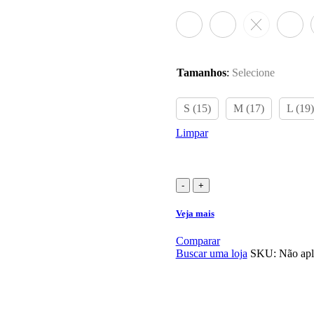
Tamanhos
:
Selecione
S (15)
M (17)
L (19)
Limpar
Quadro
Groove
Veja mais
Riff
Boost
Comparar
aro
Buscar uma loja
SKU:
Não apl
29
quantidade