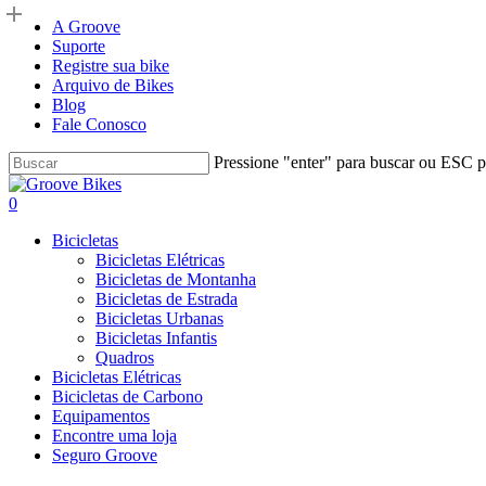
Skip
A Groove
to
Suporte
main
Registre sua bike
content
Arquivo de Bikes
Blog
Fale Conosco
Pressione "enter" para buscar ou ESC pa
Close
Search
Buscar..
account
0
Menu
Bicicletas
Bicicletas Elétricas
Bicicletas de Montanha
Bicicletas de Estrada
Bicicletas Urbanas
Bicicletas Infantis
Quadros
Bicicletas Elétricas
Bicicletas de Carbono
Equipamentos
Encontre uma loja
Seguro Groove