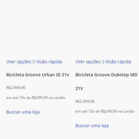
Este
Este
Ver opções
Visão rápida
Ver opções
Visão rápida
produto
produto
tem
tem
Bicicleta Groove Urban ID 21v
Bicicleta Groove Dubstep MD
várias
várias
R$
2.999,90
21V
variantes.
variantes.
As
As
em até 10x de
R$
299,99
no cartão
R$
2.499,90
opções
opções
em até 10x de
R$
249,99
no cartão
Buscar uma loja
podem
podem
ser
ser
Buscar uma loja
escolhidas
escolhidas
na
na