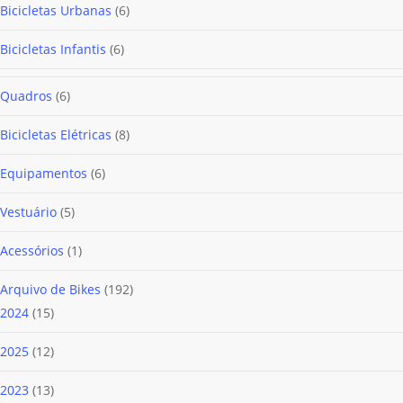
6
Bicicletas Urbanas
6
produtos
6
Bicicletas Infantis
6
produtos
6
Quadros
6
produtos
8
Bicicletas Elétricas
8
produtos
6
Equipamentos
6
produtos
5
Vestuário
5
produtos
1
Acessórios
1
produto
192
Arquivo de Bikes
192
15
produtos
2024
15
produtos
12
2025
12
produtos
13
2023
13