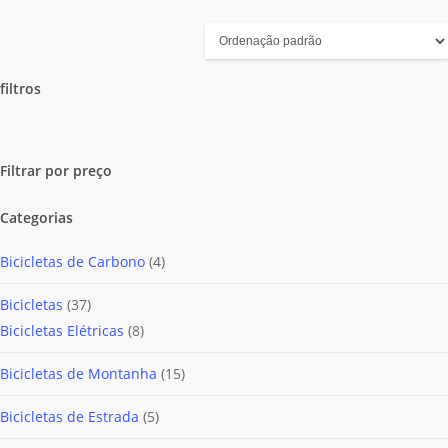
filtros
Close
Filters
Filtrar por preço
Categorias
4
Bicicletas de Carbono
4
produtos
37
Bicicletas
37
produtos
8
Bicicletas Elétricas
8
produtos
15
Bicicletas de Montanha
15
produtos
5
Bicicletas de Estrada
5
produtos