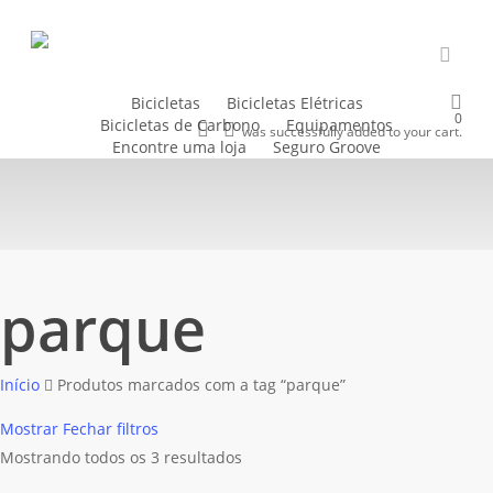
Skip
to
main
accou
content
Bicicletas
Bicicletas Elétricas
0
Bicicletas de Carbono
Equipamentos
Buscar..
account
was successfully added to your cart.
Encontre uma loja
Seguro Groove
parque
parque
Início
Produtos marcados com a tag “parque”
Mostrar
Fechar
filtros
Mostrando todos os 3 resultados