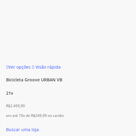
página
página
do
do
produto
produto
Este
Ver opções
Visão rápida
produto
tem
Bicicleta Groove URBAN VB
várias
21v
variantes.
As
R$
2.499,90
opções
em até 10x de
R$
249,99
no cartão
podem
ser
Buscar uma loja
escolhidas