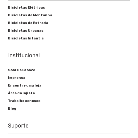
Alavanca de freio
Bicicletas Elétricas
Shimano Integrado
Bicicletas de Montanha
Bicicletas de Estrada
Freio
Bicicletas Urbanas
Groove Disco Mecânico
Bicicletas Infantis
Institucional
Rodas
Sobre a Groove
Imprensa
Cubos
Encontre uma loja
Groove Aço 32F
Área do lojista
Trabalhe conosco
Raios
Blog
Aço Preto
Suporte
Aros