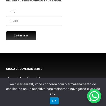
RECEBA NOSSAS NOVIDADES POR E-MAIL
SIGA A GROOVE NAS REDES
Instagram
Instagram
Instagram
Instagram
Ao clicar em OK, você concorda com o armazenamento de
cookies no seu dispositivo para melhorar a navegação e uso do
site.
Groove Bikes Ltda. Todos os direitos reservados. Site por
NaçãoDesign
|
OK
Política de privacidade