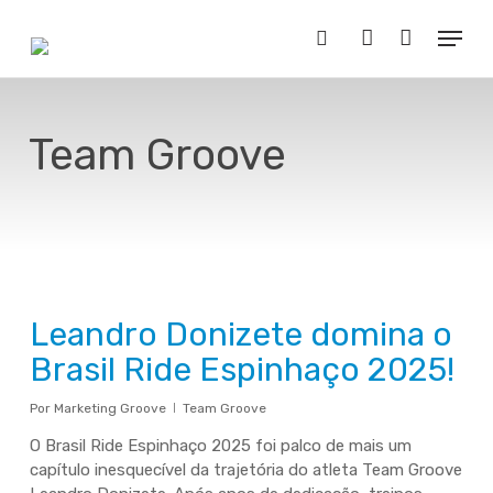
Skip
Menu
to
Buscar..
account
main
content
Team Groove
Leandro Donizete domina o
Brasil Ride Espinhaço 2025!
Por
Marketing Groove
Team Groove
O Brasil Ride Espinhaço 2025 foi palco de mais um
capítulo inesquecível da trajetória do atleta Team Groove