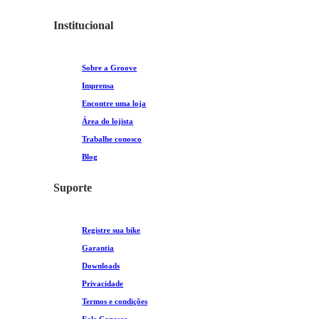
Institucional
Sobre a Groove
Imprensa
Encontre uma loja
Área do lojista
Trabalhe conosco
Blog
Suporte
Registre sua bike
Garantia
Downloads
Privacidade
Termos e condições
Fale Conosco