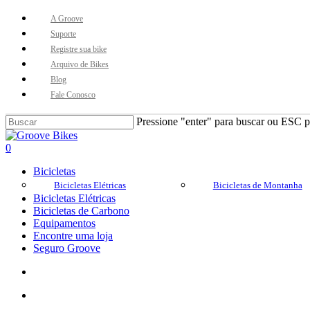
Skip
A Groove
to
Suporte
main
Registre sua bike
content
Arquivo de Bikes
Blog
Fale Conosco
Pressione "enter" para buscar ou ESC pa
Close
Search
Buscar..
account
0
Menu
Bicicletas
Bicicletas Elétricas
Bicicletas de Montanha
Bicicletas Elétricas
Bicicletas de Carbono
Equipamentos
Encontre uma loja
Seguro Groove
Buscar..
account