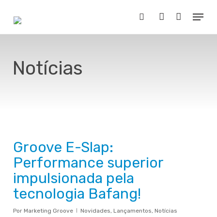
Skip
Menu
to
Buscar..
account
main
content
Notícias
Groove E-Slap:
Performance superior
impulsionada pela
tecnologia Bafang!
Por
Marketing Groove
Novidades
,
Lançamentos
,
Notícias