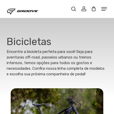
Skip
Menu
Menu
to
Close
Buscar..
account
main
Filters
content
Bicicletas
Encontre a bicicleta perfeita para você! Seja para
aventuras off-road, passeios urbanos ou treinos
intensos, temos opções para todos os gostos e
necessidades. Confira nossa linha completa de modelos
e escolha sua próxima companheira de pedal!