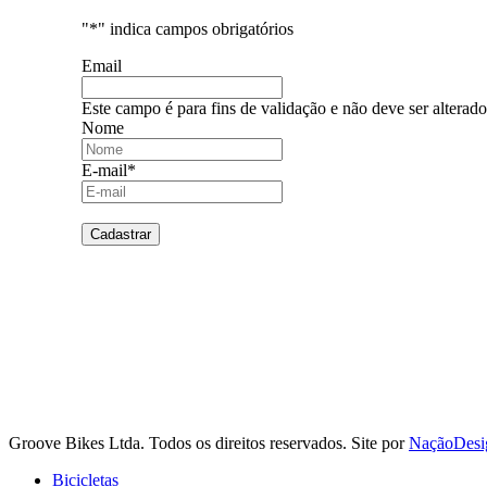
"
*
" indica campos obrigatórios
Email
Este campo é para fins de validação e não deve ser alterado
Nome
E-mail
*
Siga a Groove nas redes
Instagram
Instagram
Instagram
Instagram
Groove Bikes Ltda. Todos os direitos reservados. Site por
NaçãoDesi
Close
Bicicletas