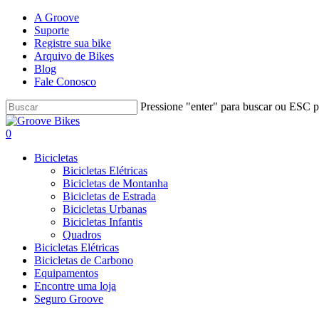
Skip
A Groove
to
Suporte
main
Registre sua bike
content
Arquivo de Bikes
Blog
Fale Conosco
Pressione "enter" para buscar ou ESC pa
Close
Search
Buscar..
account
0
Menu
Bicicletas
Bicicletas Elétricas
Bicicletas de Montanha
Bicicletas de Estrada
Bicicletas Urbanas
Bicicletas Infantis
Quadros
Bicicletas Elétricas
Bicicletas de Carbono
Equipamentos
Encontre uma loja
Seguro Groove