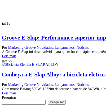
jul
16
Groove E-Slap: Performance superior impu
Por
Marketing Groove
Novidades
,
Lançamentos
,
Notícias
A Groove E-Slap foi desenvolvida para quem busca o ápice em potên
Leia mais
nov
06
Conheça a E-Slap Alloy: a bicicleta elétric
Por
Marketing Groove
Novidades
,
Lançamentos
,
Notícias
Com motor Bafang 500W, 135Nm de torque e bateria de 840Wh, a bicicle
Leia mais
Pesquisar
Pesquisar