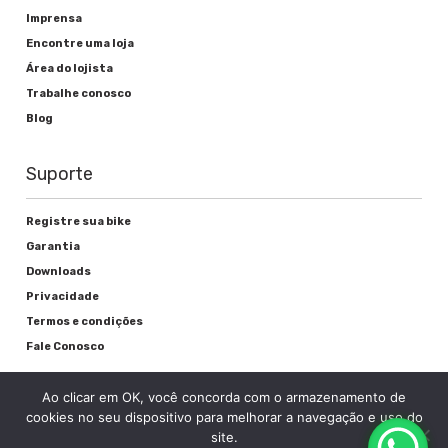
Imprensa
Encontre uma loja
Freios
Área do lojista
Trabalhe conosco
Alavanca de freio
Blog
Shimano SLX M670 R/L
Suporte
Freio
Shimano Deore Disco BR-M615
Registre sua bike
Hidráulico/R160mm
Garantia
Downloads
Privacidade
Rodas
Termos e condições
Fale Conosco
Cubos
Ao clicar em OK, você concorda com o armazenamento de
Groove Alumínio Rolamento c/Blocagem
cookies no seu dispositivo para melhorar a navegação e uso do
site.
Disc