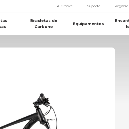
A Groove
Suporte
Registre
etas
Bicicletas de
Encon
Equipamentos
cas
Carbono
l