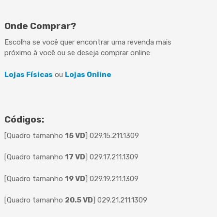
Onde Comprar?
Escolha se você quer encontrar uma revenda mais
próximo à você ou se deseja comprar online:
Lojas Físicas
ou
Lojas Online
Códigos:
[Quadro tamanho
15 VD
] 029.15.211.1309
[Quadro tamanho
17 VD
] 029.17.211.1309
[Quadro tamanho
19 VD
] 029.19.211.1309
[Quadro tamanho
20.5 VD
] 029.21.211.1309