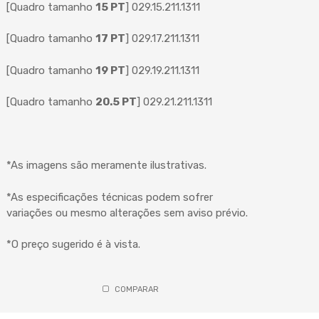
[Quadro tamanho
15 PT
] 029.15.211.1311
[Quadro tamanho
17 PT
] 029.17.211.1311
[Quadro tamanho
19 PT
] 029.19.211.1311
[Quadro tamanho
20.5 PT
] 029.21.211.1311
*As imagens são meramente ilustrativas.
*As especificações técnicas podem sofrer
variações ou mesmo alterações sem aviso prévio.
*O preço sugerido é à vista.
COMPARAR