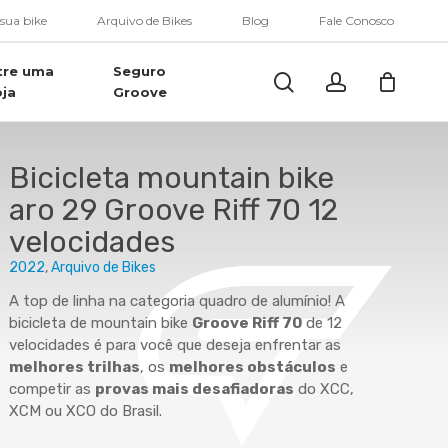
Menu
 sua bike
Arquivo de Bikes
Blog
Fale Conosco
tre uma
Seguro
Buscar..
account
oja
Groove
Bicicleta mountain bike
aro 29 Groove Riff 70 12
velocidades
2022
Arquivo de Bikes
A top de linha na categoria quadro de alumínio! A
bicicleta de mountain bike
Groove Riff 70
de 12
velocidades é para você que deseja enfrentar as
melhores trilhas
, os
melhores obstáculos
e
competir as
provas mais desafiadoras
do XCC,
XCM ou XCO do Brasil.