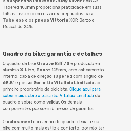
A
suspensão Rockshox Judy Silver
Solo Air
Tapered 100mm proporciona praticidade em suas
trilhas, assim como os
aros
preparados para
Tubeless
e os
pneus Vittoria
XCR Barzo e
Mezcal de 2.25.
Quadro da bike: garantia e detalhes
O quadro da bike
Groove Riff 70
é produzido em
alumínio
X-Lite
,
Boost
148mm, com cabeamento
interno, caixa de direção
Tapered
com ângulo de
68.5º
e possui
Garantia Vitalícia Limitada
ao
primeiro proprietário da bicicleta.
Clique aqui para
saber mais sobre a Garantia Vitalícia Limitada
do
quadro e sobre como validar. Os demais
componentes possuem 6 meses de garantia.
O
cabeamento interno
do quadro deixa a sua
bike com muito mais estilo e conforto, por não ter