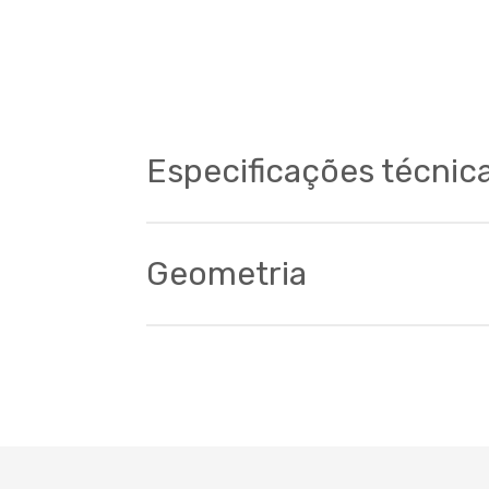
Especificações técnic
Geometria
Cockpit
Tamanho
A - Tubo do selim
B - Tubo superior
C - Tubo superior horizontal
D - Chain Stay