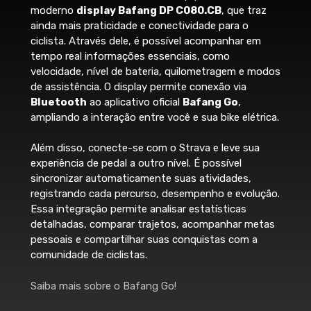
Wh
moderno
display Bafang DP C080.CB
, que traz
Alavanca de freio
ainda mais praticidade e conectividade para o
Energia de sobra para longos pedais,
ciclista. Através dele, é possível acompanhar em
garantindo equilíbrio entre potência e
Shimano hidráulico BL-MT200
tempo real informações essenciais, como
autonomia.
velocidade, nível de bateria, quilometragem e modos
Freio
de assistência. O display permite conexão via
Capacidade Total
Shimano hidráulico BR-MT200 Rotor
Bluetooth
ao aplicativo oficial
Bafang Go
,
655 Wh (36V × 18.2Ah)
Shimano RT10 160mm Center Lock
ampliando a interação entre você e sua bike elétrica.
Performance
Além disso, conecte-se com o Strava e leve sua
experiência de pedal a outro nível. É possível
Enquanto muitas e-bikes da categoria
Rodas
sincronizar automaticamente suas atividades,
ainda ficam na faixa de
500Wh
, essa
registrando cada percurso, desempenho e evolução.
bateria oferece
até 30% mais
Essa integração permite analisar estatísticas
Cubos
capacidade
, ideal para trilhas longas,
detalhadas, comparar trajetos, acompanhar metas
subidas exigentes e uso urbano
Shimano TX-505
pessoais e compartilhar suas conquistas com a
prolongado.
comunidade de ciclistas.
Raios
Autonomia em Trilhas
Saiba mais sobre o Bafang Go!
Inox Preto
Uso Misto (Técnico): 80 km a 120 km