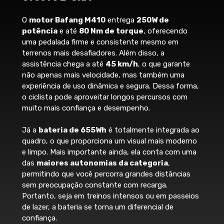
740
740
740
para e-MTBs e bicicletas de uso misto,
Abraçadeira de selim
guidão
combinando
potência, eficiência e
O
motor Bafang M410
entrega
250W de
Diâmetro do
Groove Alumínio 35mm
resposta natural
ao pedalar. Ele é ideal
31.6
31.6
31.6
potência
e até
80 Nm de torque
, oferecendo
canote
pra quem quer encarar subidas técnicas,
uma pedalada firme e consistente mesmo em
Selim
Wheel size
29"
29"
29"
trilhas desafiadoras ou deslocamentos
terrenos mais desafiadores. Além disso, a
urbanos com o mesmo nível de
Curso da
Groove MTB
assistência chega a até
45 km/h
, o que garante
100
100
100
desempenho.
suspensão
não apenas mais velocidade, mas também uma
Stack
598.3
598.3
598.3
experiência de uso dinâmica e segura. Dessa forma,
Potência 250W (36V)
o ciclista pode aproveitar longos percursos com
Reach
410
420
435
Desempenho consistente e estável,
Transmissão
muito mais confiança e desempenho.
com potência nominal de 250W e picos
que ultrapassam 500W, entregando
Já a
bateria de 655Wh
é totalmente integrada ao
Bateria
aceleração suave e força suficiente
quadro, o que proporciona um visual mais moderno
para qualquer tipo de terreno.
Bafang 36V 18.2Ah 655 Wh
e limpo. Mais importante ainda, ela conta com uma
Torque 80 Nm
das
maiores autonomias da categoria
,
O torque de 80 newton-metros
Motor
permitindo que você percorra grandes distâncias
garante
assistência potente em
sem preocupação constante com recarga.
Bafang M410 250W 36v Max Torque
subidas íngremes
e arrancadas
Portanto, seja em treinos intensos ou em passeios
(80Nm)
rápidas, sem comprometer o controle
de lazer, a bateria se torna um diferencial de
— ideal pra quem busca equilíbrio entre
confiança.
Câmbio traseiro
força e autonomia.