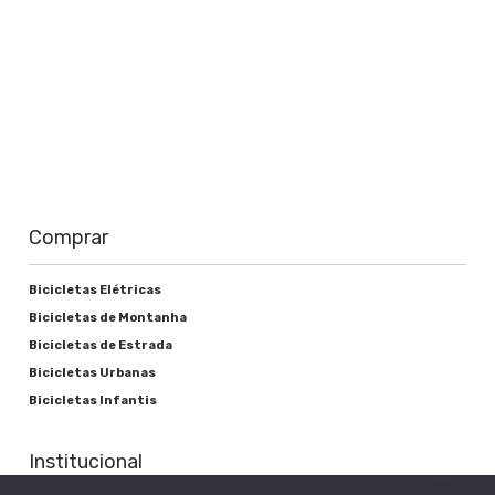
carregador (em Amperes, A)
.
Carregadores com maior corrente realizam
a recarga em menos tempo, enquanto
modelos mais lentos priorizam o cuidado e
a durabilidade da bateria.
Carregando a Bateria
Use apenas o carregador de bateria
original fornecido a você, pois há risco
Comprar
de incêndio ou explosão se o
carregador incorreto for usado.
Você pode carregar sua bateria
Bicicletas Elétricas
montada na bicicleta ou quando ela for
Bicicletas de Montanha
removida.
Bicicletas de Estrada
As baterias de íons de lítio não estão
Bicicletas Urbanas
sujeitas a nenhum efeito de memória.
Bicicletas Infantis
Você pode recarregar sua bateria
a qualquer momento, mesmo após
Institucional
viagens curtas.