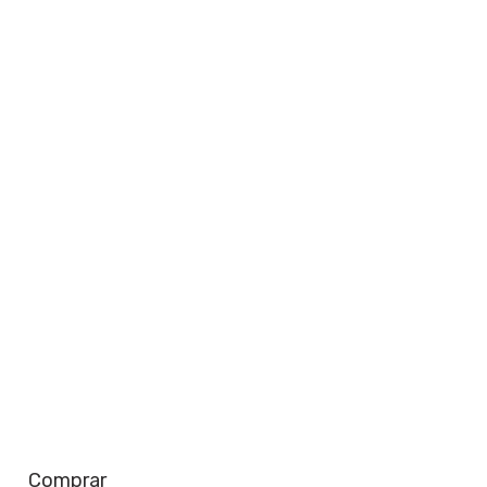
perto de você
Saiba mais
Comprar