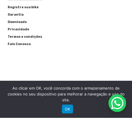
Registre sua bike
Garantia
Downloads
Privacidade
Termos e condições
Fale Conosco
Ao clicar em OK, você concorda com o armazenamento de
RECEBA NOSSAS NOVIDADES POR E-MAIL
cookies no seu dispositivo para melhorar a navegação e uso do
site.
OK