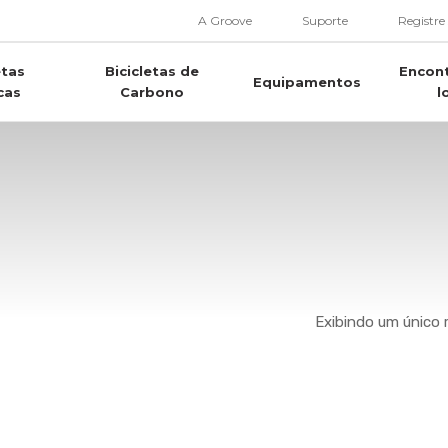
A Groove
Suporte
Registre
etas
Bicicletas de
Encon
Equipamentos
cas
Carbono
l
Exibindo um único 