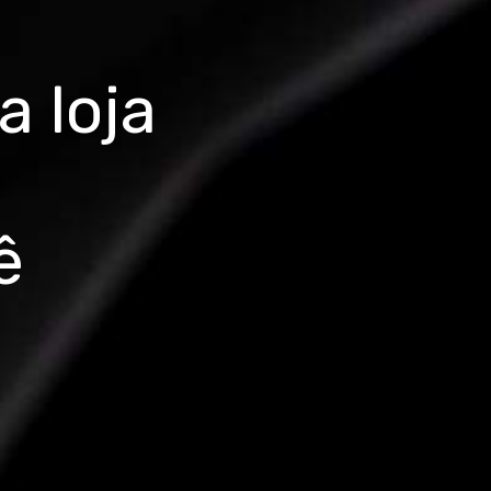
 loja
ê