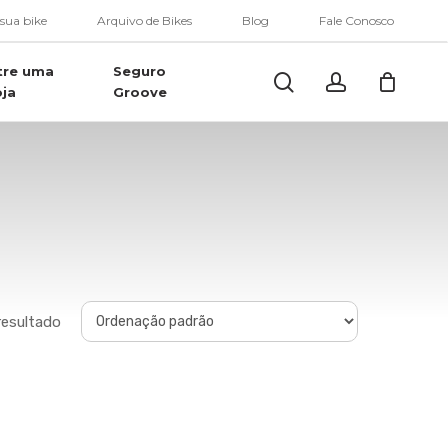
Menu
 sua bike
Arquivo de Bikes
Blog
Fale Conosco
tre uma
Seguro
Buscar..
account
oja
Groove
resultado