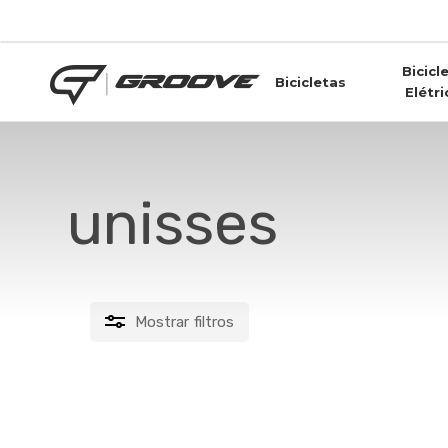
Skip
to
main
Bicicl
content
Bicicletas
Elétri
unisses
Mostrar
filtros
FILTRAR POR PREÇO
Este