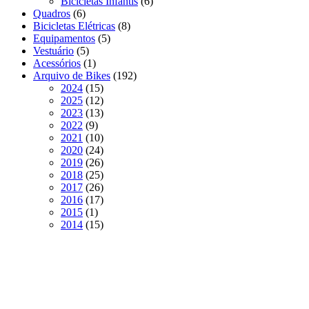
6
produtos
Bicicletas Infantis
6
6
produtos
Quadros
6
produtos
8
Bicicletas Elétricas
8
5
produtos
Equipamentos
5
5
produtos
Vestuário
5
produtos
1
Acessórios
1
produto
192
Arquivo de Bikes
192
15
produtos
2024
15
produtos
12
2025
12
produtos
13
2023
13
9
produtos
2022
9
produtos
10
2021
10
produtos
24
2020
24
produtos
26
2019
26
produtos
25
2018
25
produtos
26
2017
26
produtos
17
2016
17
1
produtos
2015
1
produto
15
2014
15
produtos