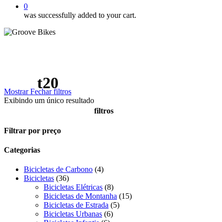
0
was successfully added to your cart.
t20
Mostrar
Fechar
filtros
Exibindo um único resultado
filtros
Close
Filtrar por preço
Filters
Categorias
4
Bicicletas de Carbono
4
36
produtos
Bicicletas
36
produtos
8
Bicicletas Elétricas
8
produtos
15
Bicicletas de Montanha
15
5
produtos
Bicicletas de Estrada
5
6
produtos
Bicicletas Urbanas
6