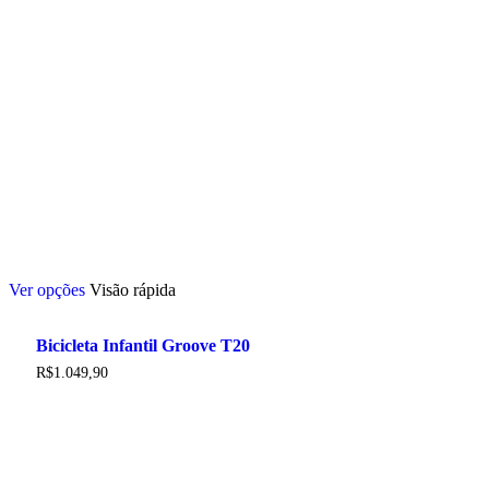
Este
Ver opções
Visão rápida
produto
tem
várias
Bicicleta Infantil Groove T20
variantes.
As
R$
1.049,90
opções
podem
ser
escolhidas
na
página