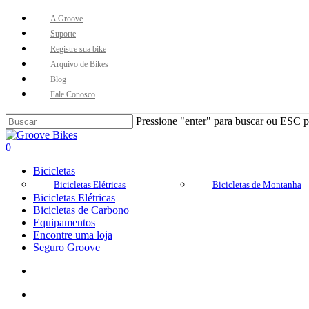
Skip
A Groove
to
Suporte
main
Registre sua bike
content
Arquivo de Bikes
Blog
Fale Conosco
Pressione "enter" para buscar ou ESC pa
Close
Search
Buscar..
account
0
Menu
Bicicletas
Bicicletas Elétricas
Bicicletas de Montanha
Bicicletas Elétricas
Bicicletas de Carbono
Equipamentos
Encontre uma loja
Seguro Groove
Buscar..
account