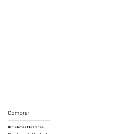
perto de você
Saiba mais
Comprar
Bicicletas Elétricas