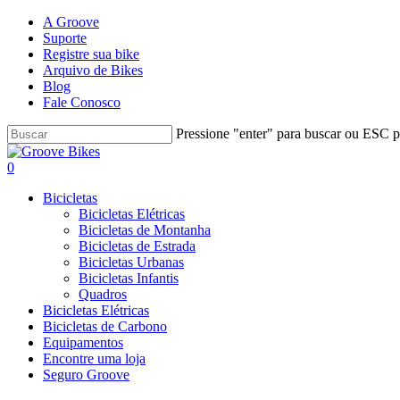
Skip
A Groove
to
Suporte
main
Registre sua bike
content
Arquivo de Bikes
Blog
Fale Conosco
Pressione "enter" para buscar ou ESC pa
Close
Search
Buscar..
account
0
Menu
Bicicletas
Bicicletas Elétricas
Bicicletas de Montanha
Bicicletas de Estrada
Bicicletas Urbanas
Bicicletas Infantis
Quadros
Bicicletas Elétricas
Bicicletas de Carbono
Equipamentos
Encontre uma loja
Seguro Groove