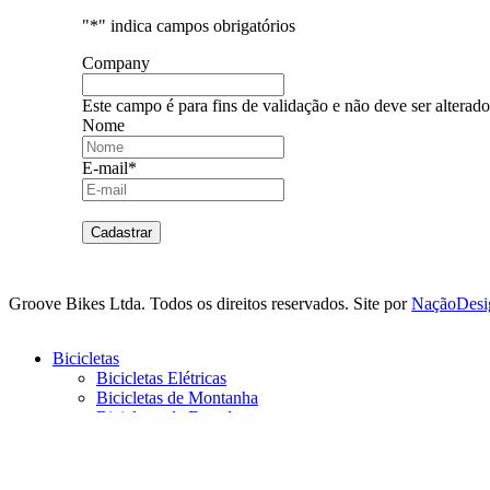
"
*
" indica campos obrigatórios
Company
Este campo é para fins de validação e não deve ser alterado
Nome
E-mail
*
Groove Bikes Ltda. Todos os direitos reservados. Site por
NaçãoDesi
Close
Bicicletas
Menu
Bicicletas Elétricas
Bicicletas de Montanha
Bicicletas de Estrada
Bicicletas Urbanas
Bicicletas Infantis
Quadros