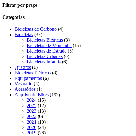
Close
Filtrar por preço
Filters
Categorias
4
Bicicletas de Carbono
4
37
produtos
Bicicletas
37
produtos
8
Bicicletas Elétricas
8
produtos
15
Bicicletas de Montanha
15
5
produtos
Bicicletas de Estrada
5
6
produtos
Bicicletas Urbanas
6
6
produtos
Bicicletas Infantis
6
6
produtos
Quadros
6
produtos
8
Bicicletas Elétricas
8
6
produtos
Equipamentos
6
5
produtos
Vestuário
5
produtos
1
Acessórios
1
produto
192
Arquivo de Bikes
192
15
produtos
2024
15
produtos
12
2025
12
produtos
13
2023
13
9
produtos
2022
9
produtos
10
2021
10
produtos
24
2020
24
produtos
26
2019
26