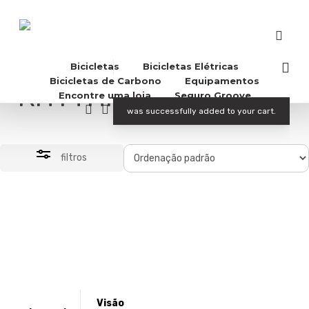
Skip
to
Close
main
Filter
content
acco
Bicicletas
Bicicletas Elétricas
Bicicletas de Carbono
Equipamentos
RHYTHM 90 22v
Encontre uma loja
Seguro Groove
Buscar..
account
was successfully added to your cart.
filtros
Visão