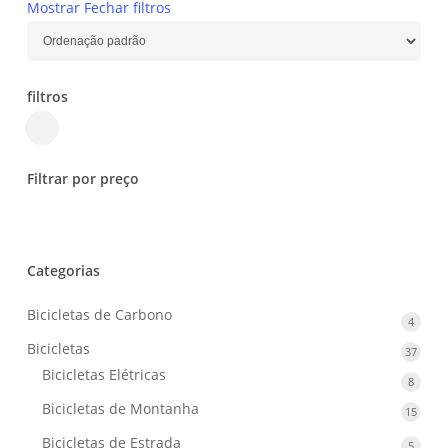
Mostrar
Fechar
filtros
filtros
Close
Filters
Filtrar por preço
Categorias
Bicicletas de Carbono
4
4
produ
Bicicletas
37
37
produ
Bicicletas Elétricas
8
8
produ
Bicicletas de Montanha
15
15
produ
Bicicletas de Estrada
5
5