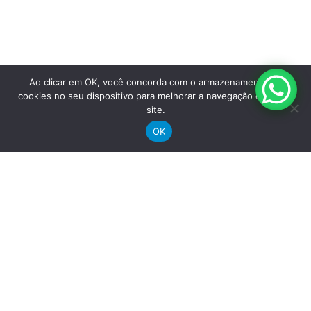
Termos e condições
Fale Conosco
Ao clicar em OK, você concorda com o armazenamento de
cookies no seu dispositivo para melhorar a navegação e uso do
site.
OK
Receba nossas novidades por e-mail
"
*
" indica campos obrigatórios
X/Twitter
Este campo é para fins de validação e não deve ser alterado.
Nome