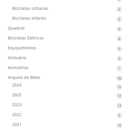
produ
Bicicletas Urbanas
6
6
produ
Bicicletas Infantis
6
6
produ
Quadros
6
6
produ
Bicicletas Elétricas
8
8
produ
Equipamentos
6
6
produ
Vestuário
5
5
produ
Acessórios
1
1
produ
Arquivo de Bikes
192
192
prod
2024
15
15
produ
2025
12
12
produ
2023
13
13
produ
2022
9
9
produ
2021
10
10