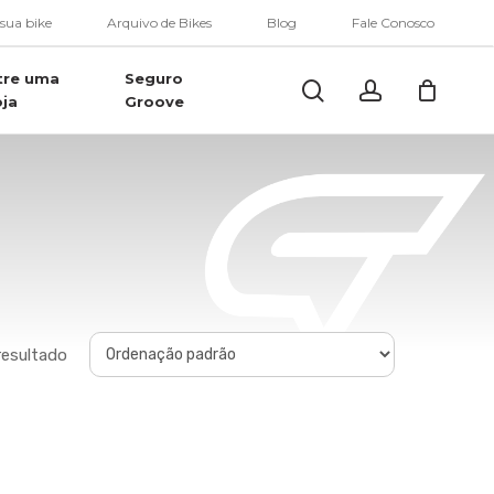
Menu
 sua bike
Arquivo de Bikes
Blog
Fale Conosco
tre uma
Seguro
Buscar..
account
oja
Groove
resultado