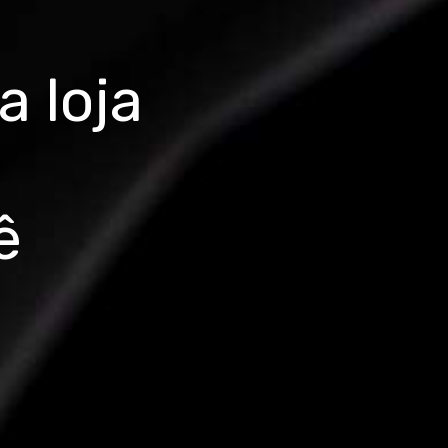
 loja
ê