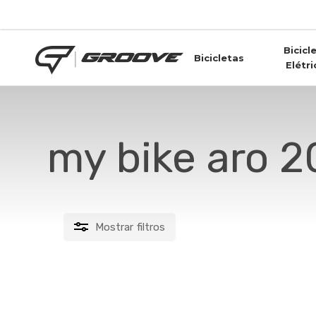
Skip
to
main
Bicicl
content
Bicicletas
Elétri
my bike aro 2
Mostrar
filtros
FILTRAR POR PREÇO