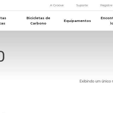
A Groove
Suporte
Registre
etas
Bicicletas de
Encon
Equipamentos
cas
Carbono
l
0
Exibindo um único 