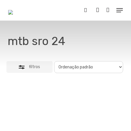
Skip
Menu
to
Close
Buscar..
account
main
Filters
content
mtb sro 24
filtros