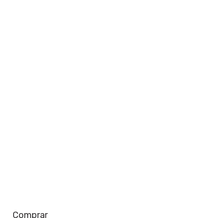
perto de você
Saiba mais
Comprar