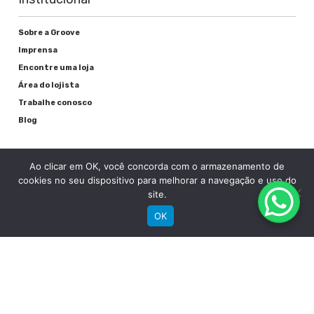
Sobre a Groove
Imprensa
Encontre uma loja
Área do lojista
Trabalhe conosco
Blog
Suporte
Ao clicar em OK, você concorda com o armazenamento de
cookies no seu dispositivo para melhorar a navegação e uso do
Registre sua bike
site.
Garantia
OK
Downloads
Privacidade
Termos e condições
Fale Conosco