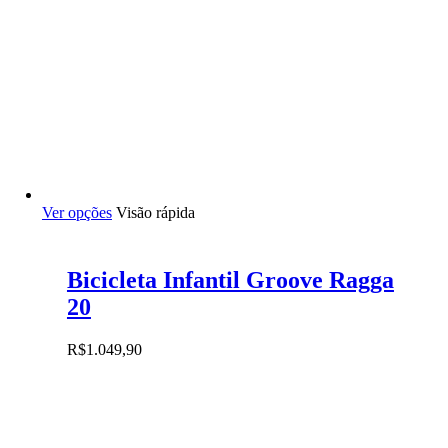
Este
Ver opções
Visão rápida
produto
tem
várias
Bicicleta Infantil Groove Ragga
variantes.
As
20
opções
podem
R$
1.049,90
ser
escolhidas
na
página
do
produto