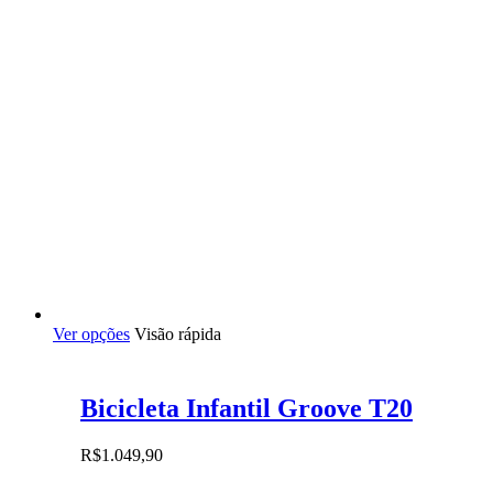
Este
Ver opções
Visão rápida
produto
tem
várias
Bicicleta Infantil Groove T20
variantes.
As
opções
R$
1.049,90
podem
ser