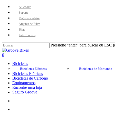
Skip
A Groove
to
Suporte
main
Registre sua bike
content
Arquivo de Bikes
Blog
Fale Conosco
Pressione "enter" para buscar ou ESC pa
Close
Search
Buscar..
account
0
Menu
Bicicletas
Bicicletas Elétricas
Bicicletas de Montanha
Bicicletas Elétricas
Bicicletas de Carbono
Equipamentos
Encontre uma loja
Seguro Groove
Buscar..
account