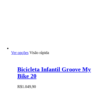
Este
Ver opções
Visão rápida
produto
tem
várias
Bicicleta Infantil Groove My
variantes.
As
Bike 20
opções
podem
R$
1.049,90
ser
escolhidas
na
página
do
produto