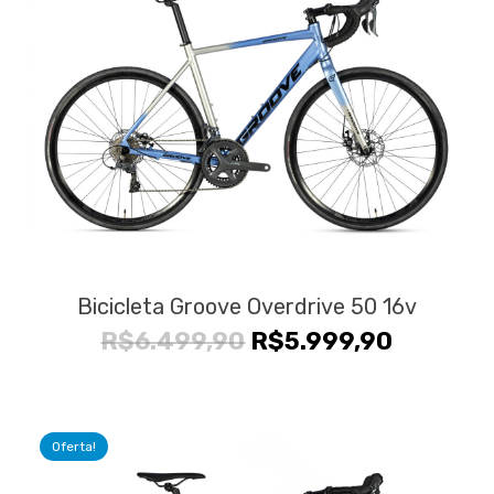
Bicicleta Groove Overdrive 50 16v
O
O
R$
6.499,90
R$
5.999,90
preço
preço
original
atual
era:
é:
Oferta!
R$6.499,90.
R$5.999