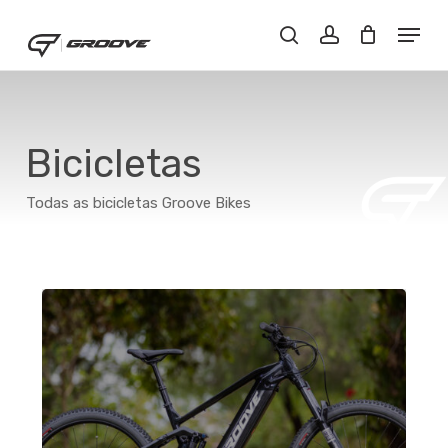
Skip
Menu
Menu
to
Buscar..
account
main
content
Bicicletas
Todas as bicicletas Groove Bikes