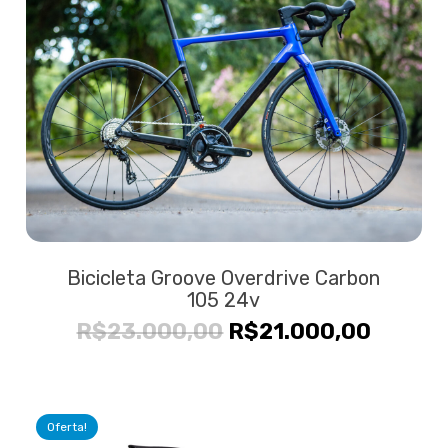
Bicicleta Groove Overdrive Carbon
105 24v
O
O
R$
23.000,00
R$
21.000,00
preço
preço
original
atual
era:
é:
Oferta!
R$23.000,00.
R$21.0