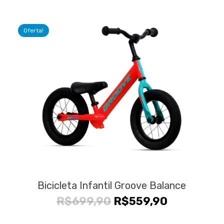
Oferta!
Bicicleta Infantil Groove Balance
O
O
R$
699,90
R$
559,90
preço
preço