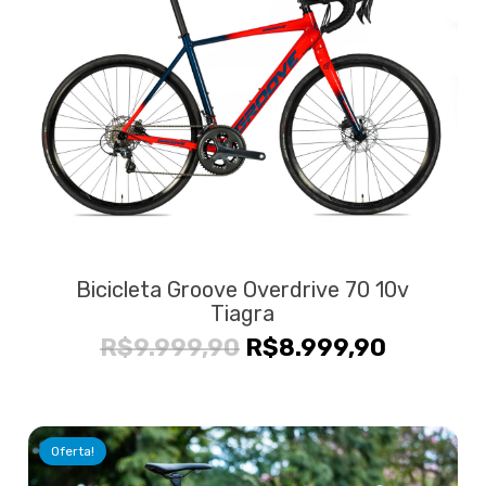
Bicicleta Groove Overdrive 70 10v
Tiagra
O
O
R$
9.999,90
R$
8.999,90
preço
preço
original
atual
era:
é:
Oferta!
R$9.999,90.
R$8.999