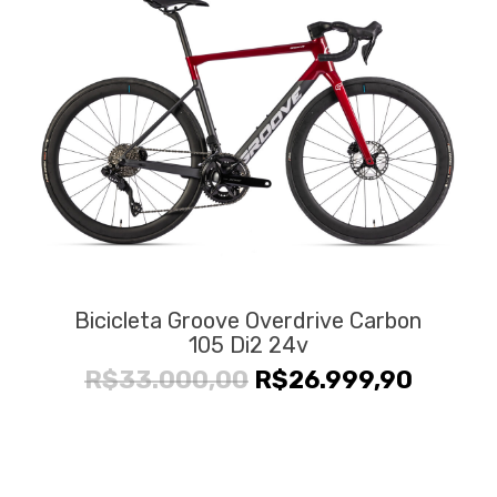
Bicicleta Groove Overdrive Carbon
105 Di2 24v
O
O
R$
33.000,00
R$
26.999,90
preço
preço
original
atual
era:
é: