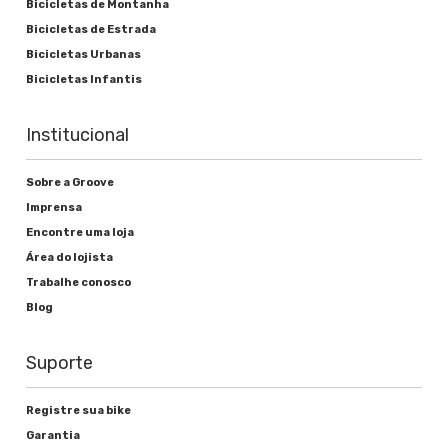
Bicicletas de Montanha
Movimento central
Bicicletas de Estrada
Bicicletas Urbanas
Groove Selado "smooth Tunning"
Bicicletas Infantis
Institucional
Freios
Sobre a Groove
Alavanca de freio
Imprensa
Encontre uma loja
Shimano EZ Fire-EF41
Área do lojista
Freio
Trabalhe conosco
Blog
Disco mecânico Groove
Suporte
Rodas
Registre sua bike
Garantia