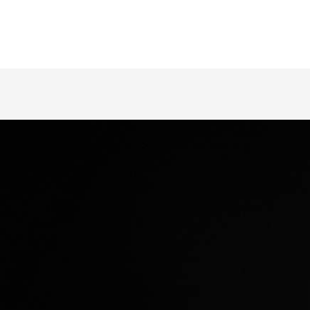
Cockpit
Tamanhos
15 - 17 / 27.5"
Cor
Preta/verde/roxo
Quadro
Groove Alumínio "Garantia Vitalícia"
Suspensão
Groove 80mm crown Alumínio
Guidão