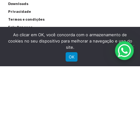
Cubos
Downloads
Privacidade
Groove Alumínio
Termos e condições
Raios
Fale Conosco
Ao clicar em OK, você concorda com o armazenamento de
Preto
cookies no seu dispositivo para melhorar a navegação e uso do
site.
Aros
OK
Groove Aluminio Parede Dupla
Pneu
RECEBA NOSSAS NOVIDADES POR E-MAIL
Chaoyang MTB 27,5"x 2.10"
Detalhes
Garantia quadro