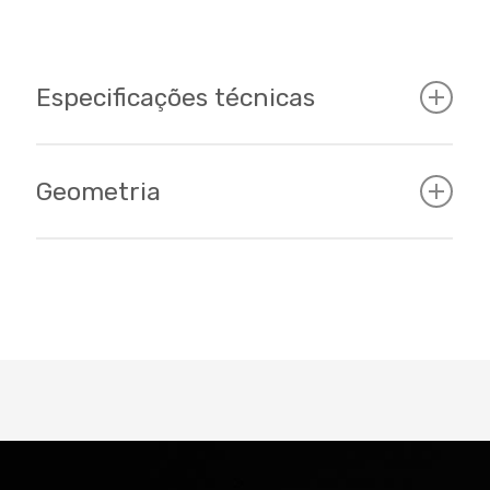
Especificações técnicas
Geometria
Cockpit
Tamanhos
15 - 17 - 18,5 - 20 / 29er
Cor
Vermelha/preto
Quadro