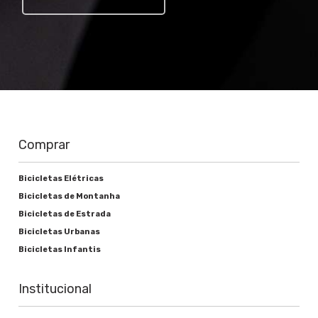
Corrente
Sram NX Eagle 12v
Cassete ou roda livre
Sram PG 12-30 11-50 12v Eagle
Movimento central
Comprar
SRAM PF30 DUB
Bicicletas Elétricas
Bicicletas de Montanha
Bicicletas de Estrada
Freios
Bicicletas Urbanas
Bicicletas Infantis
Alavanca de freio
Shimano BL-MT400 Hidráulico
Institucional