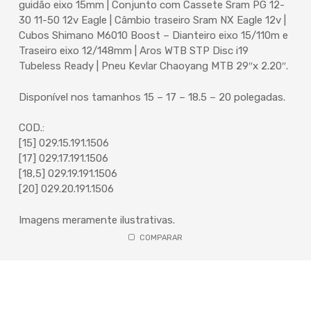
guidão eixo 15mm | Conjunto com Cassete Sram PG 12-
30 11-50 12v Eagle | Câmbio traseiro Sram NX Eagle 12v |
Cubos Shimano M6010 Boost – Dianteiro eixo 15/110m e
Traseiro eixo 12/148mm | Aros WTB STP Disc i19
Tubeless Ready | Pneu Kevlar Chaoyang MTB 29″x 2.20″.
Disponível nos tamanhos 15 – 17 – 18.5 – 20 polegadas.
COD.:
[15] 029.15.191.1506
[17] 029.17.191.1506
[18,5] 029.19.191.1506
[20] 029.20.191.1506
Imagens meramente ilustrativas.
COMPARAR