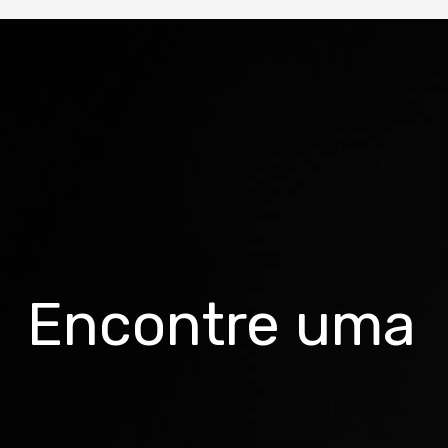
Cor
Branca/prata/vinho
Quadro
Groove Alumínio "Garantia Vitalícia"
Suspensão
Groove 80mm crown Alumínio
Guidão
Encontre uma
Groove Alumínio Preto
Mesa
Groove Aluminio c/regulagem
Canote