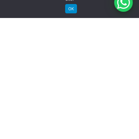
Aros
OK
Groove Aluminio Parede Dupla
RECEBA NOSSAS NOVIDADES POR E-MAIL
Pneu
Chaoyang híbrido 700c x 35c
Detalhes
Garantia quadro
Vitalica
Garantia componentes
SIGA A GROOVE NAS REDES
06 meses
Instagram
Instagram
Instagram
Instagram