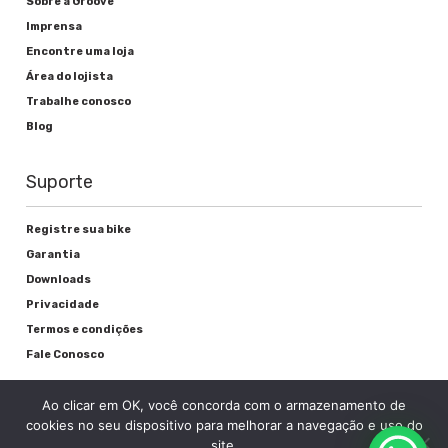
Sobre a Groove
Imprensa
Alavanca de freio
Encontre uma loja
Área do lojista
Shimano EZ Fire-EF51
Trabalhe conosco
Freio
Blog
V-brake alumínio
Suporte
Registre sua bike
Rodas
Garantia
Downloads
Cubos
Privacidade
Termos e condições
Groove Alumínio Rolamento c/Blocagem
Fale Conosco
Raios
Ao clicar em OK, você concorda com o armazenamento de
Preto
cookies no seu dispositivo para melhorar a navegação e uso do
site.