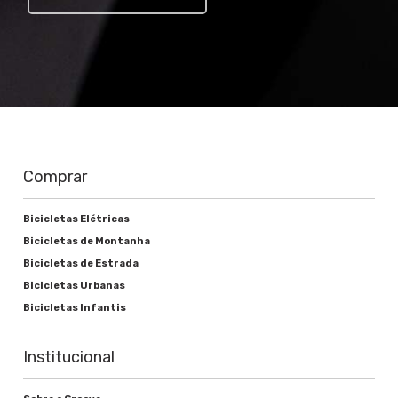
Trocador
Shimano EZ Fire-EF51
Pedivela
Shimano FC-TY301 42/34/24T
Corrente
Comprar
Shimano
Cassete ou roda livre
Bicicletas Elétricas
Bicicletas de Montanha
Shimano TZ21 14-28D 7s
Bicicletas de Estrada
Movimento central
Bicicletas Urbanas
Bicicletas Infantis
Groove Selado "smooth Tunning"
Institucional
Freios