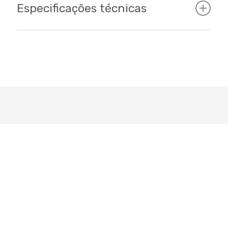
Especificações técnicas
Cockpit
Tamanhos
15 - 17 / 26
Cor
Branca/azul/verde/prata
Quadro
" Groove Alumínio "Garantia Vitalícia"
Suspensão