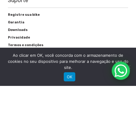
Suporte
Rodas
Registre sua bike
Garantia
Cubos
Downloads
Groove Alumínio Rolamento c/Blocagem
Privacidade
Termos e condições
Raios
Fale Conosco
Ao clicar em OK, você concorda com o armazenamento de
Preto
cookies no seu dispositivo para melhorar a navegação e uso do
site.
Aros
OK
Groove Aluminio Parede Dupla
Pneu
RECEBA NOSSAS NOVIDADES POR E-MAIL
Chaoyang híbrido 26" x 1.95"
Detalhes