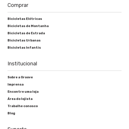
Comprar
Cassete ou roda livre
Shimano TZ31 14-34D 7s Megarange
Bicicletas Elétricas
Bicicletas de Montanha
Movimento central
Bicicletas de Estrada
Groove Selado "smooth Tunning"
Bicicletas Urbanas
Bicicletas Infantis
Freios
Institucional
Sobre a Groove
Alavanca de freio
Imprensa
Shimano EZ Fire-EF51
Encontre uma loja
Área do lojista
Freio
Trabalhe conosco
V-brake alumínio
Blog