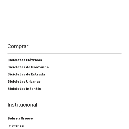
Shimano EZ Fire - EF40
Pedivela
Triplo Preto 42/34/24T
Corrente
Comprar
Shimano UG51
Bicicletas Elétricas
Cassete ou roda livre
Bicicletas de Montanha
Shimano TZ21 14-28D 7s
Bicicletas de Estrada
Bicicletas Urbanas
Movimento central
Bicicletas Infantis
Eixo cromo 05 peças aço
Institucional
Freios
Sobre a Groove
Imprensa