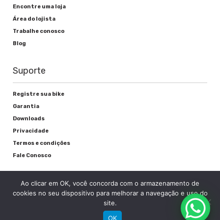
Encontre uma loja
Alavanca de freio
Área do lojista
Shimano EZ Fire - EF40
Trabalhe conosco
Blog
Freio
V-brake alumínio
Suporte
Registre sua bike
Rodas
Garantia
Downloads
Privacidade
Cubos
Termos e condições
Aço c/Blocagem
Fale Conosco
Raios
Ao clicar em OK, você concorda com o armazenamento de
Preto
cookies no seu dispositivo para melhorar a navegação e uso do
site.
Aros
OK