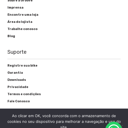
Sobre a Groove
Freios
Imprensa
Encontre uma loja
Alavanca de freio
Área do lojista
Trabalhe conosco
Shimano BL-M506 Hidráulico
Blog
Freio
Suporte
Shimano Disco BR-M447 Hidráulico
Registre sua bike
Garantia
Rodas
Downloads
Privacidade
Cubos
Termos e condições
Fale Conosco
Shimano Deore M615
Raios
Ao clicar em OK, você concorda com o armazenamento de
cookies no seu dispositivo para melhorar a navegação e uso do
Aço Inox preto
site.