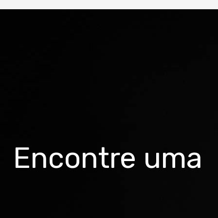
Cor
Grafite/preta/azul
Quadro
Groove Alumínio "X-Lite" "Garantia Vitalícia"
Suspensão
Suspensão Rock Shox 30 Silver SA 100mm
trava no guidão
Guidão
Encontre uma
FSA V-Drive Alumínio 31.8mm 680mm
Mesa
FSA V-Drive Alumínio 31.8mm