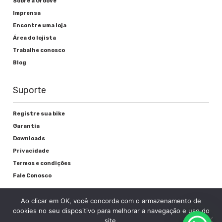
Sobre a Groove
Imprensa
Alavanca de freio
Encontre uma loja
Área do lojista
Shimano Claris ST-2400
Trabalhe conosco
Freio
Blog
Promax Alumínio
Suporte
Registre sua bike
Rodas
Garantia
Downloads
Cubos
Privacidade
Termos e condições
KT Alumínio
Fale Conosco
Raios
Ao clicar em OK, você concorda com o armazenamento de
Aço Inox preto 3c
cookies no seu dispositivo para melhorar a navegação e uso do
site.