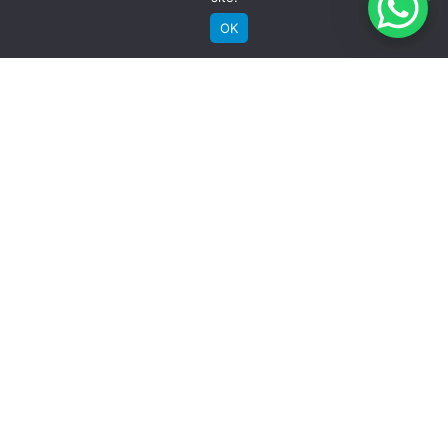
Aros
OK
Groove Alumínio
RECEBA NOSSAS NOVIDADES POR E-MAIL
Pneu
Chaoyang Kevlar 700 x 23C
Detalhes
Garantia quadro
Vitalicia
Garantia componentes
SIGA A GROOVE NAS REDES
06 meses
Instagram
Instagram
Instagram
Instagram