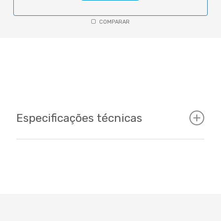
COMPARAR
Especificações técnicas
Cockpit
Tamanhos
P(48) - M(51) - G(54)/ 700c