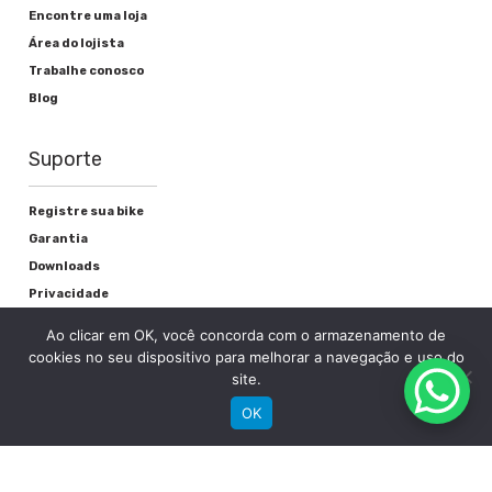
Encontre uma loja
Alavanca de freio
Área do lojista
Plástica Manete Design Próximo Guidão
Trabalhe conosco
Blog
Freio
V-Brake
Suporte
Registre sua bike
Rodas
Garantia
Downloads
Privacidade
Cubos
Termos e condições
Ao clicar em OK, você concorda com o armazenamento de
Aço Cromado
Fale Conosco
cookies no seu dispositivo para melhorar a navegação e uso do
site.
Raios
OK
Aço Zincado
Aros