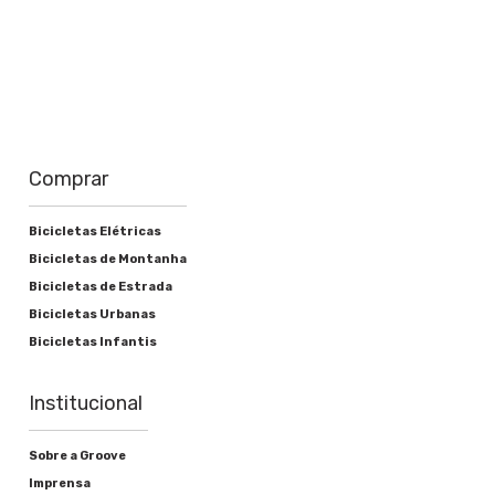
-
Pedivela
Aço Carbono 140mm Cromado
Corrente
Comprar
Groove 1/2 x 1/8
Bicicletas Elétricas
Cassete ou roda livre
Bicicletas de Montanha
Aço 18 Dentes
Bicicletas de Estrada
Bicicletas Urbanas
Movimento central
Bicicletas Infantis
Aço 45mm
Institucional
Freios
Sobre a Groove
Imprensa