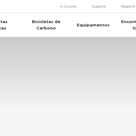
A Groove
Suporte
Registre
etas
Bicicletas de
Encon
Equipamentos
cas
Carbono
l