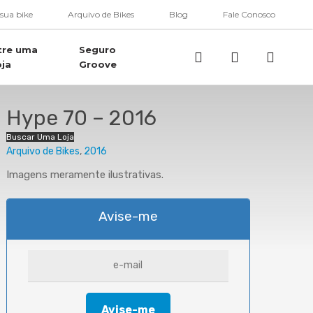
 sua bike
Arquivo de Bikes
Blog
Fale Conosco
tre uma
Seguro
Buscar..
account
oja
Groove
Hype 70 – 2016
Buscar Uma Loja
Arquivo de Bikes
2016
Imagens meramente ilustrativas.
Avise-me