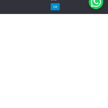
Aros
OK
Groove Aluminio Parede Dupla
RECEBA NOSSAS NOVIDADES POR E-MAIL
Pneu
Chaoyang MTB 29"x 2.10"
Detalhes
Garantia quadro
Vitalicia
Garantia componentes
SIGA A GROOVE NAS REDES
06 meses
Instagram
Instagram
Instagram
Instagram