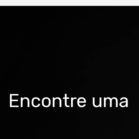
Cor
Azul Marinho/grafite/vermelho/azul
Quadro
Groove Alumínio "Garantia Vitalícia"
Suspensão
Suntour M3030
Guidão
Encontre uma
Groove Alumínio 31.8mm 680mm
Mesa
Groove Alumínio 31.8mm
Canote