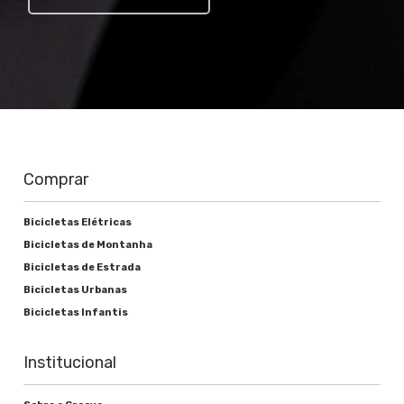
Trocador
Shimano EZ Fire-EF51
Pedivela
Shimano FC-TY301 42/34/24T
Corrente
Comprar
Shimano
Cassete ou roda livre
Bicicletas Elétricas
Bicicletas de Montanha
Shimano TZ21 14-28D 7s
Bicicletas de Estrada
Movimento central
Bicicletas Urbanas
Bicicletas Infantis
Groove Selado "smooth Tunning"
Institucional
Freios