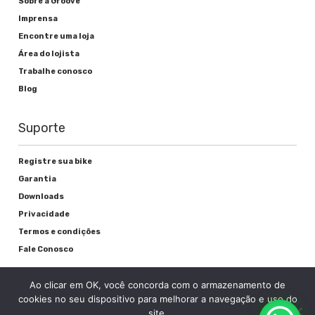
Sobre a Groove
Imprensa
Alavanca de freio
Encontre uma loja
Área do lojista
Shimano EZ Fire-EF51
Trabalhe conosco
Freio
Blog
Groove Mecânico Disc Brake
Suporte
Registre sua bike
Rodas
Garantia
Downloads
Cubos
Privacidade
Termos e condições
KT Alumínio
Fale Conosco
Raios
Ao clicar em OK, você concorda com o armazenamento de
Aço Inox preto
cookies no seu dispositivo para melhorar a navegação e uso do
site.