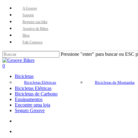
Skip
A Groove
to
Suporte
main
Registre sua bike
content
Arquivo de Bikes
Blog
Fale Conosco
Pressione "enter" para buscar ou ESC pa
Close
Search
Buscar..
account
0
Menu
Bicicletas
Bicicletas Elétricas
Bicicletas de Montanha
Bicicletas Elétricas
Bicicletas de Carbono
Equipamentos
Encontre uma loja
Seguro Groove
Buscar..
account