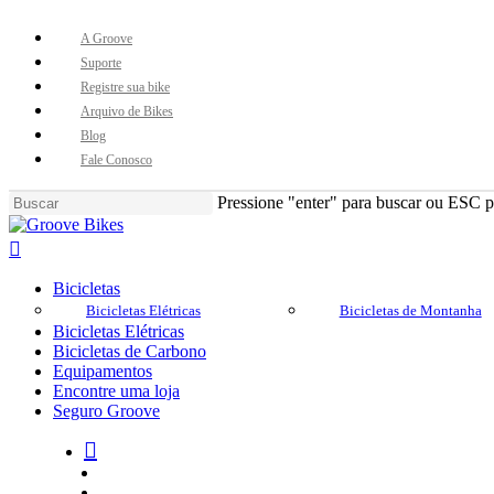
Skip
to
A Groove
main
Suporte
content
Registre sua bike
Arquivo de Bikes
Blog
Fale Conosco
Pressione "enter" para buscar ou ESC pa
Close
Search
Buscar..
account
Menu
Bicicletas
Bicicletas Elétricas
Bicicletas de Montanha
Bicicletas Elétricas
Bicicletas de Carbono
Equipamentos
Encontre uma loja
Seguro Groove
Buscar..
account