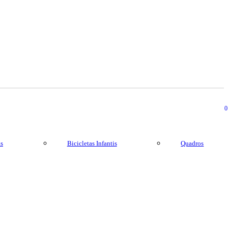
0
as
Bicicletas Infantis
Quadros
0