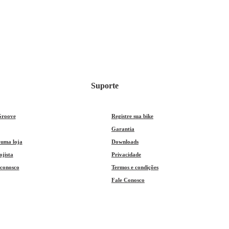
Suporte
Groove
Registre sua bike
Garantia
 uma loja
Downloads
ojista
Privacidade
 conosco
Termos e condições
Fale Conosco